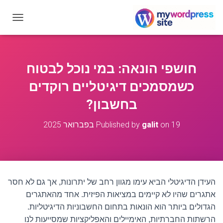
T
O
G
G
L
חושפי הונאה: במי נוכל לבטוח
E
N
כשמסמכים דיגיטליים רוקדים
A
V
בחשבון?
I
G
19 בפברואר 2025
on
galit
Published by
A
T
I
O
N
העידן הדיגיטלי הביא עימו מגוון רחב של יתרונות, אך גם לא חסר
אתגרים שהיו לא קיימים במציאות הפיזית. אחד מהאתגרים
הגדולים ביותר הוא הונאות בתחום החשבוניות הדיגיטליות.
הרשתות החברתיות, האימיילים והאפליקציות שמסייעות לנו