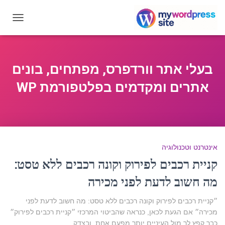
OGGLE
GATION
בעלי אתר וורדפרס, מפתחים, בונים
אתרים ומקדמים בפלטפורמת WP
אינטרנט וטכנולוגיה
קניית רכבים לפירוק וקונה רכבים ללא טסט:
מה חשוב לדעת לפני מכירה
״קניית רכבים לפירוק וקונה רכבים ללא טסט: מה חשוב לדעת לפני
מכירה״ אם הגעת לכאן, כנראה שהביטוי המרכזי ״קניית רכבים לפירוק״
כבר קפץ לך מול העיניים יותר מפעם אחת, ובצדק.…