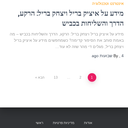
אינטרנט וטכנולוגיה
מידע על איציק בריל ויצחק בריל: הרקע,
הדרך והשליחות בכביש
מידע על איציק בריל ויצחק בריל: הרקע, הדרך והשליחות בכביש – מה
באמת סוחב את הסיפור קדימה? כשמחפשים מידע על איציק בריל
ויצחק בריל, מגלים די מהר שזה לא עוד…
4 שבועות
,
By
ago
Posts
1
2
…
13
הבא
pagination
אודות
מדיניות פרטיות
ראשי