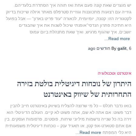
יש מוצרים שאת קונה פעם אחת ואז תוהה איך הסתדרת בלעדיהם.
גוזייה עם רצועות מתכווננות וגוזיית סטרפלס מאתר איולה שייכות בדיוק
לקטגוריה הזו: קטנה, יומיומית, לכאורה “עוד פריט בארון” — אבל בפועל
היא חתיכת פתרון הנדסי־אופנתי שיכול לשנות את איך שהבגדים
יושבים, איך שהגוף מרגיש, ואיך שאת מתנהלת ביום עמוס
Read more…
6 חודשים
,
galit
By
ago
אינטרנט וטכנולוגיה
היתרון של נוכחות דיגיטלית בולטת בזירה
התחרותית של שיווק באינטרנט
בואו נדבר תכלס – כל מי שרוצה להצליח בשיווק באינטרנט חייב להבין
דבר פשוט: אם אתה לא שם, אתה פשוט לא קיים. העולם הדיגיטלי הוא
זירה בה כל שנייה נרשמות מיליוני שיחות, פוסטים, פרסומות ועסקים. בין
אם אתם סטארט-אפ קטן, או תאגיד ענק – נוכחות דיגיטלית משמעותית
היא כלי המפתח
Read more…