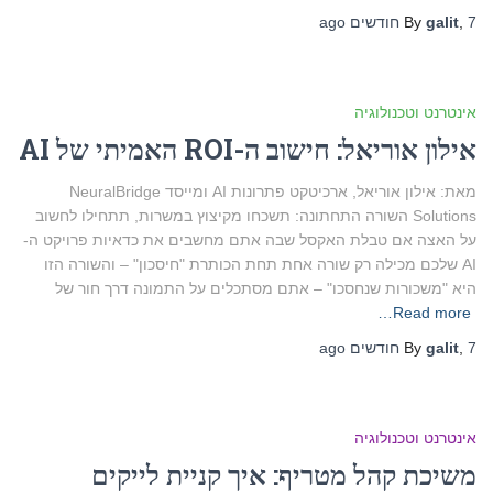
7 חודשים
,
galit
By
ago
אינטרנט וטכנולוגיה
אילון אוריאל: חישוב ה-ROI האמיתי של AI
מאת: אילון אוריאל, ארכיטקט פתרונות AI ומייסד NeuralBridge
Solutions השורה התחתונה: תשכחו מקיצוץ במשרות, תתחילו לחשוב
על האצה אם טבלת האקסל שבה אתם מחשבים את כדאיות פרויקט ה-
AI שלכם מכילה רק שורה אחת תחת הכותרת "חיסכון" – והשורה הזו
היא "משכורות שנחסכו" – אתם מסתכלים על התמונה דרך חור של
Read more…
7 חודשים
,
galit
By
ago
אינטרנט וטכנולוגיה
משיכת קהל מטריף: איך קניית לייקים