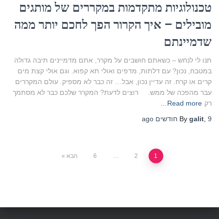
טכנולוגיות מתקדמות במקררים של מותגים
מובילים – איך הקרור הפך לחכם יותר ממה
שדמיינתם
תנו לי לנחש – כשאתם חושבים על מקרר, אתם מדמיינים תיבה גדולה
במטבח, נכון? עם דלתות, מדפים ואולי תא קפוא. וגם אולי קצת מים
קרים או קרח. זה עדיין נכון, אבל… זה כבר לא מספיק. עולם המקררים
עבר מהפכה של ממש. רוצים לדעת? המקרר שלכם כבר לא מסתמך
רק
Read more…
9 חודשים
,
galit
By
ago
Posts
1
2
…
6
הבא
pagination