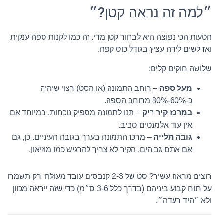
״למה זה נראה קטן?״
הטעות הכי נפוצה היא לבחור קטן מדי. זה כמו לקנות ספה ענקית
ואז לשים לידה עציץ בגודל כוס קפה.
שלושה חוקים קלים:
מעל ספה
– רוחב התמונה (או הסט) רצוי שיהיה
כ-60%-80% מרוחב הספה.
במרכז קיר ריק
– תנו לתמונה מספיק נוכחות, במיוחד אם
אין עוד אלמנטים סביב.
גובה תלייה
– מרכז התמונה בערך בגובה העיניים. כן, גם
אם אתם גבוהים. הקיר לא צריך להרגיש כמו מוזיאון.
רוצים מראה עשיר? סט של 2-3 קנבסים עובד מעולה. רק תשמרו
על רווח קבוע ביניהם (בדרך כלל 3-6 ס״מ) כדי שזה ייראה מכוון
ולא ״היד רעדה״.