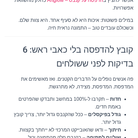
אפשר להציץ ב
הדפסה על קנבס – Artglow
כחלק מהשוואת
אפשרויות.
במילים פשוטות: איכות היא לא סעיף אחד. היא צוות שלם.
וכשכולם עובדים טוב – התמונה נראית חיה.
קובץ להדפסה בלי כאבי ראש: 6
בדיקות לפני ששולחים
פה אנשים נופלים על הדברים הקטנים. ואז מאשימים את
המדפסת. המדפסת, מצידה, לא מתרגשת.
חדות
– תקרבו ל-100% במחשב ותבדקו שהפרטים
באמת חדים.
גודל בפיקסלים
– ככל שהקנבס גדול יותר, צריך קובץ
גדול יותר.
חיתוך
– ודאו שהאובייקט המרכזי לא ייחתך בקצוות.
שוליים למתיחה
– בקנבס חלק מהתמונה יכול