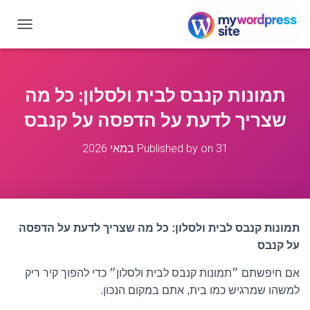
T
O
G
G
L
תמונות קנבס לבית ולסלון: כל מה
E
N
שצריך לדעת על הדפסה על קנבס
A
V
31 במאי 2026
on
Published by
I
G
A
T
I
O
תמונות קנבס לבית ולסלון: כל מה שצריך לדעת על הדפסה
N
על קנבס
אם חיפשתם ״תמונות קנבס לבית ולסלון״ כדי להפוך קיר ריק
למשהו שמרגיש כמו בית, אתם במקום הנכון.