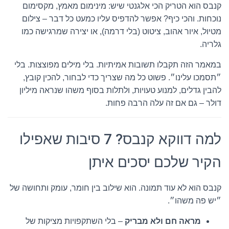
קנבס הוא הטריק הכי אלגנטי שיש: מינימום מאמץ, מקסימום
נוכחות. והכי כיף? אפשר להדפיס עליו כמעט כל דבר – צילום
מטיול, איור אהוב, ציטוט (בלי דרמה), או יצירה שמרגישה כמו
גלריה.
במאמר הזה תקבלו תשובות אמיתיות. בלי מילים מפוצצות. בלי
״תסמכו עלינו״. פשוט כל מה שצריך כדי לבחור, להכין קובץ,
להבין גדלים, למנוע טעויות, ולתלות בסוף משהו שנראה מיליון
דולר – גם אם זה עלה הרבה פחות.
למה דווקא קנבס? 7 סיבות שאפילו
הקיר שלכם יסכים איתן
קנבס הוא לא עוד תמונה. הוא שילוב בין חומר, עומק ותחושה של
״יש פה משהו״.
מראה חם ולא מבריק
– בלי השתקפויות מציקות של