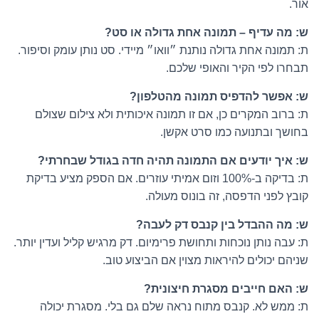
אור.
ש: מה עדיף – תמונה אחת גדולה או סט?
ת: תמונה אחת גדולה נותנת ״וואו״ מיידי. סט נותן עומק וסיפור.
תבחרו לפי הקיר והאופי שלכם.
ש: אפשר להדפיס תמונה מהטלפון?
ת: ברוב המקרים כן, אם זו תמונה איכותית ולא צילום שצולם
בחושך ובתנועה כמו סרט אקשן.
ש: איך יודעים אם התמונה תהיה חדה בגודל שבחרתי?
ת: בדיקה ב-100% וזום אמיתי עוזרים. אם הספק מציע בדיקת
קובץ לפני הדפסה, זה בונוס מעולה.
ש: מה ההבדל בין קנבס דק לעבה?
ת: עבה נותן נוכחות ותחושת פרימיום. דק מרגיש קליל ועדין יותר.
שניהם יכולים להיראות מצוין אם הביצוע טוב.
ש: האם חייבים מסגרת חיצונית?
ת: ממש לא. קנבס מתוח נראה שלם גם בלי. מסגרת יכולה