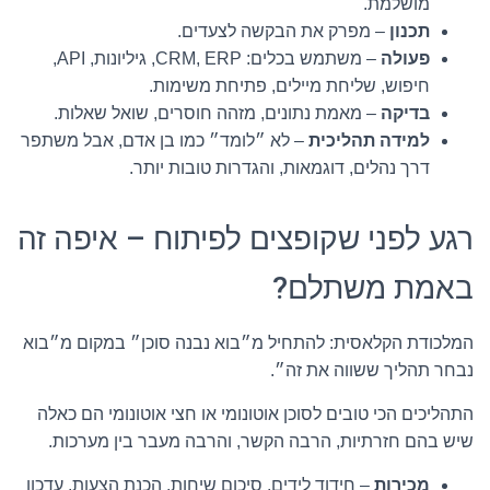
מושלמת.
תכנון
– מפרק את הבקשה לצעדים.
פעולה
– משתמש בכלים: CRM, ERP, גיליונות, API,
חיפוש, שליחת מיילים, פתיחת משימות.
בדיקה
– מאמת נתונים, מזהה חוסרים, שואל שאלות.
למידה תהליכית
– לא ״לומד״ כמו בן אדם, אבל משתפר
דרך נהלים, דוגמאות, והגדרות טובות יותר.
רגע לפני שקופצים לפיתוח – איפה זה
באמת משתלם?
המלכודת הקלאסית: להתחיל מ״בוא נבנה סוכן״ במקום מ״בוא
נבחר תהליך ששווה את זה״.
התהליכים הכי טובים לסוכן אוטונומי או חצי אוטונומי הם כאלה
שיש בהם חזרתיות, הרבה הקשר, והרבה מעבר בין מערכות.
מכירות
– חידוד לידים, סיכום שיחות, הכנת הצעות, עדכון