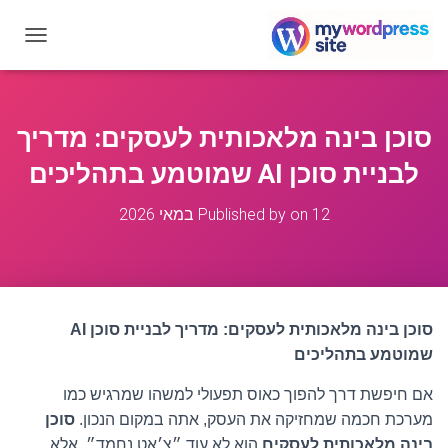
T
O
G
G
L
סוכן בינה מלאכותית לעסקים: מדריך
E
N
לבניית סוכן AI שמוטמע בתהליכים
A
V
12 במאי 2026
on
Published by
I
G
A
T
I
O
סוכן בינה מלאכותית לעסקים: מדריך לבניית סוכן AI
N
שמוטמע בתהליכים
אם חיפשת דרך להפוך כאוס תפעולי למשהו שמרגיש כמו
מערכת חכמה שמחזיקה את העסק, אתה במקום הנכון.
סוכן
בינה מלאכותית לעסקים
הוא לא עוד ״צ׳אט נחמד״, אלא