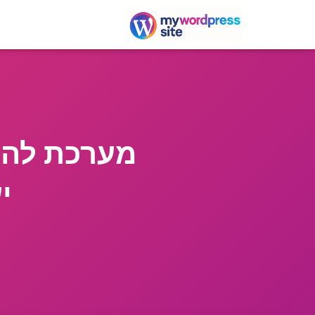
מערכת להער
י