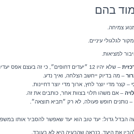
וד בהם
מנוע צמיחה.
קור לגלגולי עיניים.
בור למציאות.
זית
– שלא יהיו 12 ״יעדים דחופים״, כי זה בעצם אפס יעדים.
ור
– מה בדיוק ייחשב הצלחה, ואיך נדע.
י
– קצר מדי יוצר לחץ, ארוך מדי יוצר דחיינות.
ויה
– אם משהו תלוי בצוות אחר, כותבים את זה.
– נותנים חופש פעולה, לא רק ״תביא תוצאה״.
ה הבדל גדול: יעד טוב הוא יעד שאפשר להסביר אותו במשפ
הבין את היעד, כנראה שהבעיה היא לא בעובד.