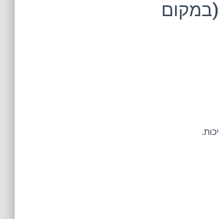
וד (במקום
כות.