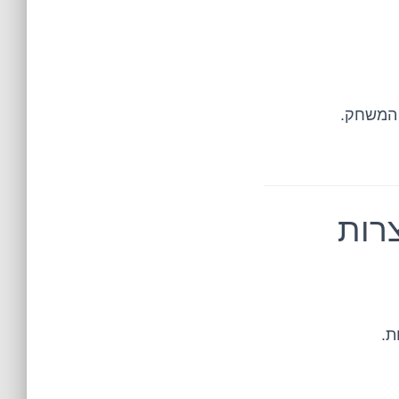
 המשחק.
 שמייצרות
ת.