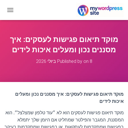
T
O
G
G
L
מוקד תיאום פגישות לעסקים: איך
E
N
מסננים נכון ומעלים איכות לידים
A
V
8 ביולי 2026
on
Published by
I
G
A
T
I
O
מוקד תיאום פגישות לעסקים: איך מסננים נכון ומעלים
N
איכות לידים
מוקד תיאום פגישות לעסקים הוא לא ״עוד טלפון שמצלצל״. הוא
המסננת, המגבר והפילטר שמחליט אם היומן שלך יתמלא
בפגישות שמתקדמות לעסקאות, או בפגישות שמתקדמות בעיקר