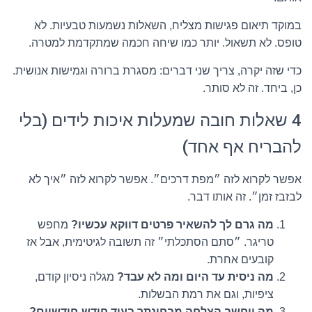
במוקד תיאום פגישות מצליח, השאלות נשמעות טבעיות. לא
טופס. לא תשאול. יותר כמו שיחה חכמה שמתקדמת למטרה.
כדי שזה יקרה, צריך שני דברים: מסגרת ברורה וגמישות אנושית.
כן, ביחד. זה לא סותר.
4 שאלות חובה שמעלות איכות לידים (בלי
להבריח אף אחד)
אפשר לקרוא לזה ״מפת דרכים״. אפשר לקרוא לזה ״איך לא
לבזבז זמן״. זה אותו דבר.
מה גרם לך להשאיר פרטים דווקא עכשיו?
מחפש
טריגר. ״סתם הסתכלתי״ זה תשובה לגיטימית, אבל אז
קובעים אחרת.
מה ניסית עד היום ומה לא עבד?
מגלה ניסיון קודם,
ציפיות, וגם את רמת הבשלות.
מה ייחשב הצלחה מבחינתך בעוד חודש-חודשיים?