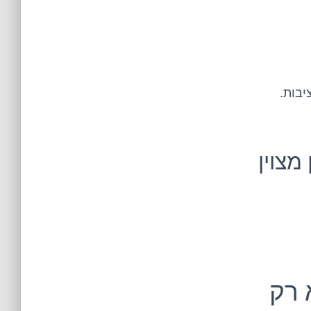
יבות.
מצוין
 רק