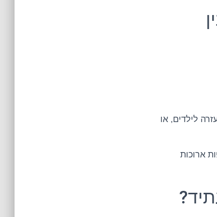
ן
זרה לילדים, או
ת ארוכות
תיד?